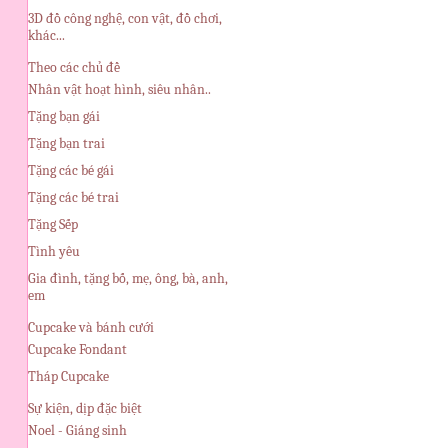
3D đồ công nghệ, con vật, đồ chơi,
khác...
Theo các chủ đề
Nhân vật hoạt hình, siêu nhân..
Tặng bạn gái
Tặng bạn trai
Tặng các bé gái
Tặng các bé trai
Tặng Sếp
Tình yêu
Gia đình, tặng bố, mẹ, ông, bà, anh,
em
Cupcake và bánh cưới
Cupcake Fondant
Tháp Cupcake
Sự kiện, dịp đặc biệt
Noel - Giáng sinh