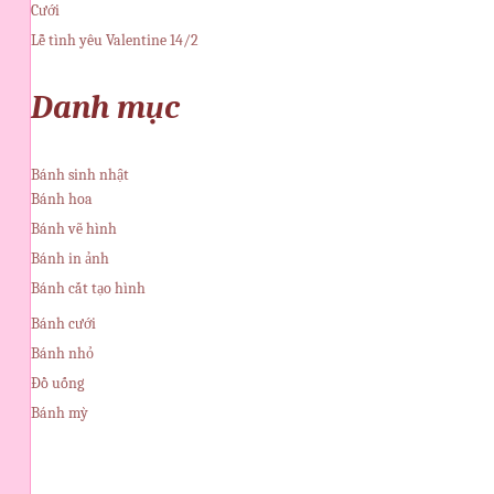
Cưới
Lễ tình yêu Valentine 14/2
Danh mục
Bánh sinh nhật
Bánh hoa
Bánh vẽ hình
Bánh in ảnh
Bánh cắt tạo hình
Bánh cưới
Bánh nhỏ
Đồ uống
Bánh mỳ