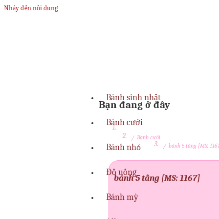
Nhảy đến nội dung
Bánh sinh nhật
Bạn đang ở đây
Bánh cưới
/
Bánh cưới
Bánh nhỏ
/
bánh 5 tầng [MS: 116
Đồ uống
bánh 5 tầng [MS: 1167]
Bánh mỳ