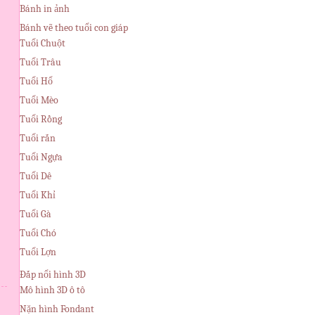
Bánh in ảnh
Bánh vẽ theo tuổi con giáp
Tuổi Chuột
Tuổi Trâu
Tuổi Hổ
Tuổi Mèo
Tuổi Rồng
Tuổi rắn
Tuổi Ngựa
Tuổi Dê
Tuổi Khỉ
Tuổi Gà
Tuổi Chó
Tuổi Lợn
Đắp nổi hình 3D
Mô hình 3D ô tô
Nặn hình Fondant