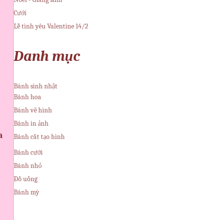
Cưới
Lễ tình yêu Valentine 14/2
Danh mục
Bánh sinh nhật
Bánh hoa
Bánh vẽ hình
Bánh in ảnh
a
Bánh cắt tạo hình
Bánh cưới
Bánh nhỏ
Đồ uống
Bánh mỳ