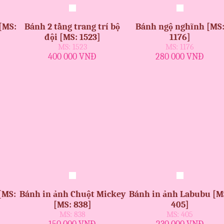
[MS:
Bánh 2 tầng trang trí bộ
Bánh ngộ nghĩnh [MS
đội [MS: 1523]
1176]
MS: 1523
MS: 1176
400 000 VNĐ
280 000 VNĐ
[MS:
Bánh in ảnh Chuột Mickey
Bánh in ảnh Labubu [M
[MS: 838]
405]
MS: 838
MS: 405