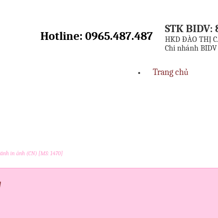
STK BIDV: 
Hotline: 0965.487.487
HKD ĐÀO THỊ C
Chi nhánh BIDV
Trang chủ
ánh in ảnh (CN) [MS: 1470]
]