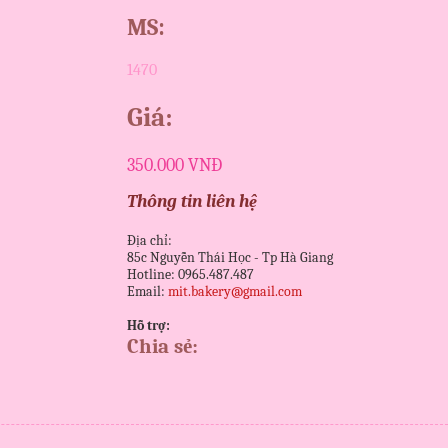
MS:
1470
Giá:
350.000 VNĐ
Thông tin liên hệ
Địa chỉ:
85c Nguyễn Thái Học - Tp Hà Giang
Hotline: 0965.487.487
Email:
mit.bakery@gmail.com
Hỗ trợ:
Chia sẻ: