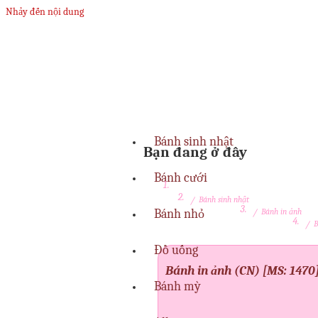
Nhảy đến nội dung
Bánh sinh nhật
Bạn đang ở đây
Bánh cưới
/
Bánh sinh nhật
Bánh nhỏ
/
Bánh in ảnh
/
B
Đồ uống
Bánh in ảnh (CN) [MS: 1470
Bánh mỳ