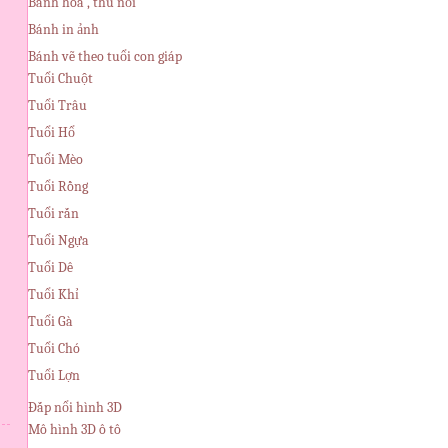
Bánh hoa , thú nổi
Bánh in ảnh
Bánh vẽ theo tuổi con giáp
Tuổi Chuột
Tuổi Trâu
Tuổi Hổ
Tuổi Mèo
Tuổi Rồng
Tuổi rắn
Tuổi Ngựa
Tuổi Dê
Tuổi Khỉ
Tuổi Gà
Tuổi Chó
Tuổi Lợn
Đắp nổi hình 3D
Mô hình 3D ô tô