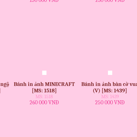
150 000 VNĐ
230 000 VNĐ
 ngộ
Bánh in ảnh MINECRAFT
Bánh in ảnh bàn cờ vu
]
[MS: 1518]
(V) [MS: 1439]
MS: 1518
MS: 1439
260 000 VNĐ
250 000 VNĐ