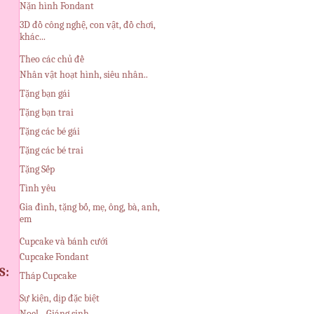
Nặn hình Fondant
3D đồ công nghệ, con vật, đồ chơi,
:
khác...
Theo các chủ đề
Nhân vật hoạt hình, siêu nhân..
Tặng bạn gái
Tặng bạn trai
Tặng các bé gái
Tặng các bé trai
Tặng Sếp
Tình yêu
Gia đình, tặng bố, mẹ, ông, bà, anh,
em
Cupcake và bánh cưới
Cupcake Fondant
S:
Tháp Cupcake
Sự kiện, dịp đặc biệt
Noel - Giáng sinh