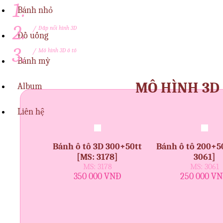
Bánh nhỏ
/
Đắp nổi hình 3D
Đồ uống
/
Mô hình 3D ô tô
Bánh mỳ
MÔ HÌNH 3D 
Album
Liên hệ
Bánh ô tô 3D 300+50tt
Bánh ô tô 200+5
[MS: 3178]
3061]
MS: 3178
MS: 3061
350 000 VNĐ
250 000 V