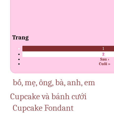
Trang
1
2
Sau ›
Cuối »
bố, mẹ, ông, bà, anh, em
Cupcake và bánh cưới
Cupcake Fondant