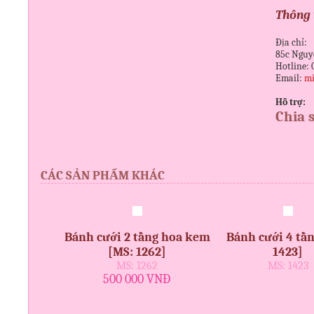
Thông t
Địa chỉ:
85c Nguy
Hotline: 
Email:
mi
Hỗ trợ:
Chia 
CÁC SẢN PHẨM KHÁC
Bánh cưới 2 tầng hoa kem
Bánh cưới 4 tầ
[MS: 1262]
1423]
MS: 1262
MS: 1423
500 000 VNĐ