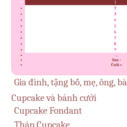
1
2
3
4
5
6
7
8
9
…
Sau ›
Cuối »
Gia đình, tặng bố, mẹ, ông, b
Cupcake và bánh cưới
Cupcake Fondant
Tháp Cupcake