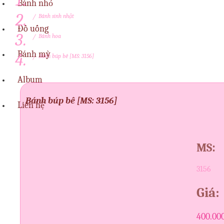
Bánh nhỏ
/
Bánh sinh nhật
Đồ uống
/
Bánh hoa
Bánh mỳ
/
Bánh búp bê [MS: 3156]
Album
Bánh búp bê [MS: 3156]
Liên hệ
MS:
3156
Giá:
400.00