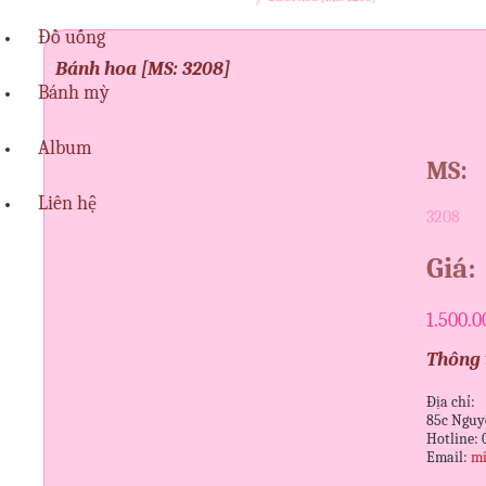
Đồ uống
Bánh hoa [MS: 3208]
Bánh mỳ
Album
MS:
Liên hệ
3208
Giá:
1.500.
Thông t
Địa chỉ:
85c Nguy
Hotline: 
Email:
mi