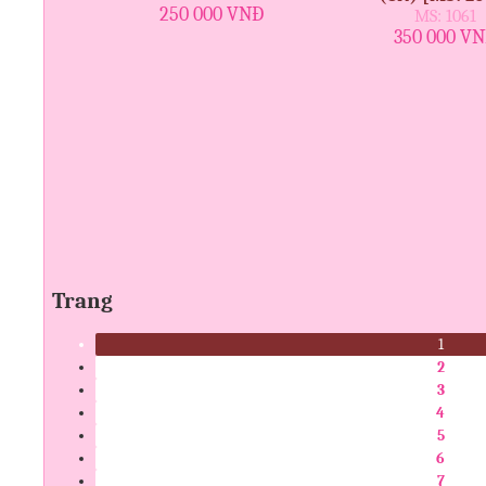
250 000 VNĐ
MS: 1061
350 000 V
Trang
1
2
3
4
5
6
7