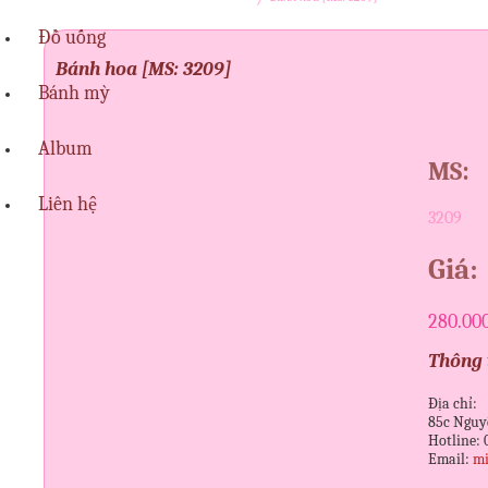
Đồ uống
Bánh hoa [MS: 3209]
Bánh mỳ
Album
MS:
Liên hệ
3209
Giá:
280.00
Thông t
Địa chỉ:
85c Nguy
Hotline: 
Email:
mi