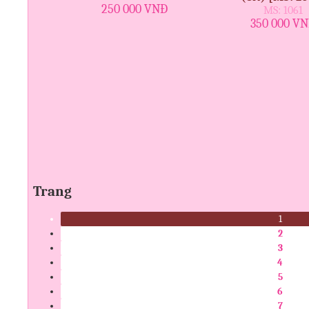
250 000 VNĐ
MS: 1061
350 000 V
Trang
1
2
3
4
5
6
7