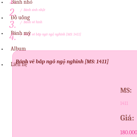
Bánh nhỏ
/
Bánh sinh nhật
Đồ uống
/
Bánh vẽ hình
Bánh mỳ
/
Bánh vẽ bắp ngô ngộ nghĩnh [MS: 1411]
Album
Bánh vẽ bắp ngô ngộ nghĩnh [MS: 1411]
Liên hệ
MS:
1411
Giá:
180.00