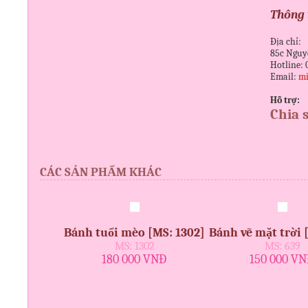
Thông t
Địa chỉ:
85c Nguy
Hotline: 
Email:
mi
Hỗ trợ:
Chia 
CÁC SẢN PHẨM KHÁC
Bánh tuổi mèo [MS: 1302]
Bánh vẽ mặt trời 
MS: 1302
MS: 639
180 000 VNĐ
150 000 V