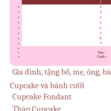
1
2
3
4
5
6
7
8
9
…
Sau ›
Cuối »
Gia đình, tặng bố, mẹ, ông, b
Cupcake và bánh cưới
Cupcake Fondant
Tháp Cupcake