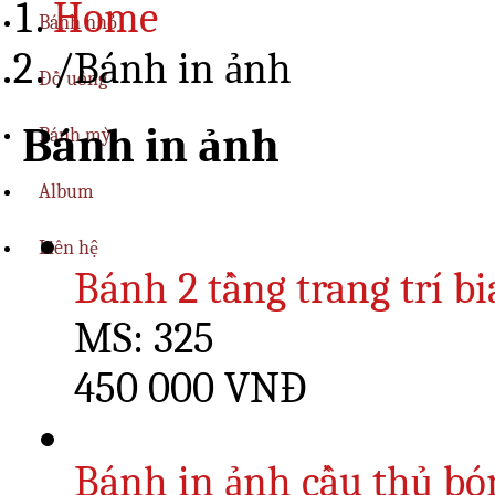
Home
Bánh nhỏ
/
Bánh in ảnh
Đồ uống
Bánh in ảnh
Bánh mỳ
Album
Liên hệ
Bánh 2 tầng trang trí b
MS: 325
450 000 VNĐ
Bánh in ảnh cầu thủ bó