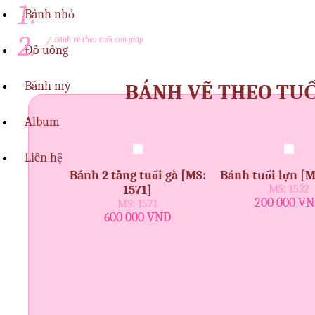
Bánh nhỏ
/
Bánh vẽ theo tuổi con giáp
Đồ uống
Bánh mỳ
BÁNH VẼ THEO TUỔ
Album
Liên hệ
Bánh 2 tầng tuổi gà [MS:
Bánh tuổi lợn [M
1571]
MS: 1532
200 000 V
MS: 1571
600 000 VNĐ