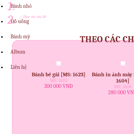
Bánh nhỏ
/
Theo các chủ đề
Đồ uống
Bánh mỳ
THEO CÁC C
Album
Liên hệ
Bánh bé gái [MS: 1623]
Bánh in ảnh máy 
MS: 1623
1604]
300 000 VNĐ
MS: 1604
280 000 V