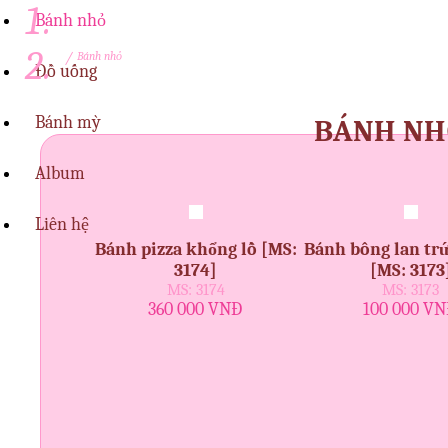
Bánh nhỏ
/
Bánh nhỏ
Đồ uống
Bánh mỳ
BÁNH N
Album
Liên hệ
Bánh pizza khổng lồ [MS:
Bánh bông lan tr
3174]
[MS: 3173
MS: 3174
MS: 3173
360 000 VNĐ
100 000 V