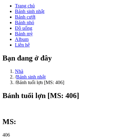
Trang chủ
Bánh sinh nhật
Bánh cưới
Bánh nhỏ
Đồ uống
Bánh mỳ
Album
Liên hệ
Bạn đang ở đây
Nhà
/
Bánh sinh nhật
/
Bánh tuổi lợn [MS: 406]
Bánh tuổi lợn [MS: 406]
MS:
406