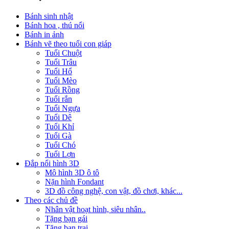
Bánh sinh nhật
Bánh hoa , thú nổi
Bánh in ảnh
Bánh vẽ theo tuổi con giáp
Tuổi Chuột
Tuổi Trâu
Tuổi Hổ
Tuổi Mèo
Tuổi Rồng
Tuổi rắn
Tuổi Ngựa
Tuổi Dê
Tuổi Khỉ
Tuổi Gà
Tuổi Chó
Tuổi Lợn
Đắp nổi hình 3D
Mô hình 3D ô tô
Nặn hình Fondant
3D đồ công nghệ, con vật, đồ chơi, khác...
Theo các chủ đề
Nhân vật hoạt hình, siêu nhân..
Tặng bạn gái
Tặng bạn trai