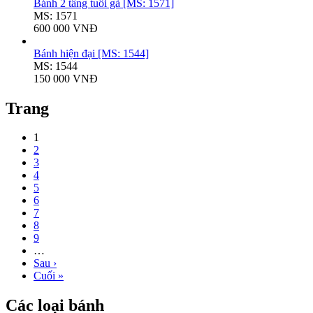
Bánh 2 tầng tuổi gà [MS: 1571]
MS: 1571
600 000 VNĐ
Bánh hiện đại [MS: 1544]
MS: 1544
150 000 VNĐ
Trang
1
2
3
4
5
6
7
8
9
…
Sau ›
Cuối »
Các loại bánh