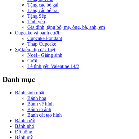
Tặng các bé gái
Tặng các bé trai
Tặng Sếp
Tình yêu
Gia đình, tặng bố, mẹ, ông, bà, anh, em
Cupcake và bánh cưới
Cupcake Fondant
Tháp Cupcake
Sự kiện, dịp đặc biệt
Noel - Giáng sinh
Cưới
Lễ tình yêu Valentine 14/2
Danh mục
Bánh sinh nhật
Bánh hoa
Bánh vẽ hình
Bánh in ảnh
Bánh cắt tạo hình
Bánh cưới
Bánh nhỏ
Đồ uống
Bánh mỳ