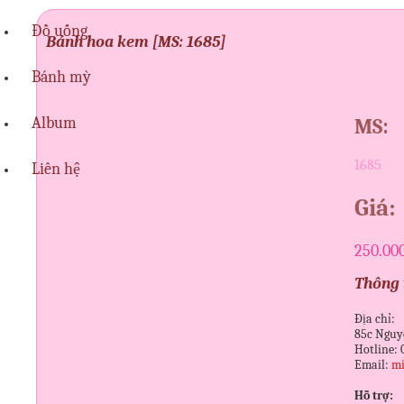
Đồ uống
Bánh hoa kem [MS: 1685]
Bánh mỳ
Album
MS:
1685
Liên hệ
Giá:
250.00
Thông t
Địa chỉ:
85c Nguy
Hotline: 
Email:
mi
Hỗ trợ: