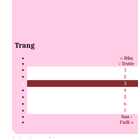
Trang
« Đầu
‹ Trước
1
2
3
4
5
6
7
Sau ›
Cuối »