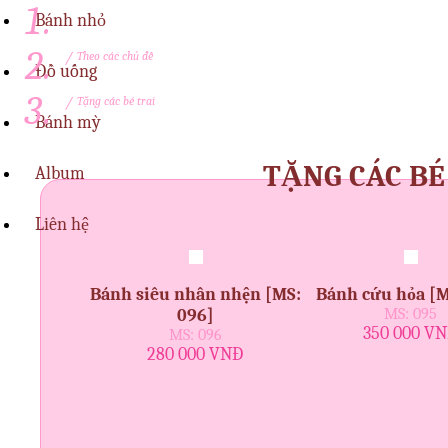
Bánh nhỏ
/
Theo các chủ đề
Đồ uống
/
Tặng các bé trai
Bánh mỳ
TẶNG CÁC BÉ
Album
Liên hệ
Bánh siêu nhân nhện [MS:
Bánh cứu hỏa [M
096]
MS: 095
350 000 V
MS: 096
280 000 VNĐ